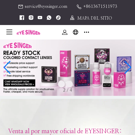
service@eyesinger.com
+8613671511973
MAPA DEL SITIO
2
/
4
Venta al por mayor oficial de EYESINGER: